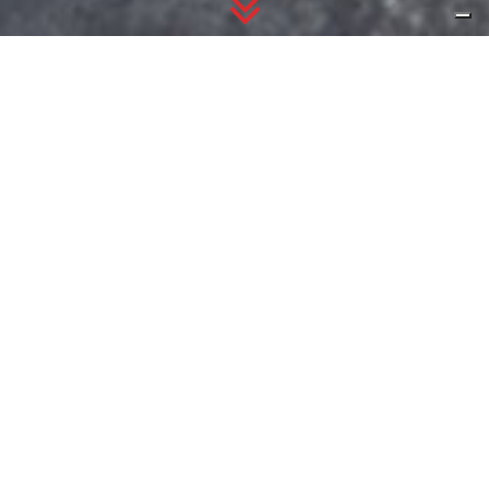
DR 5
ÉLÉGANCE HAUT DE GAMME
ET TECHNOLOGIE
INTELLIGENTE POUR VIVRE LA
VILLE À VOTRE FAÇON.
Propulsé par un moteur essence turbo de 1,4 couplé
à une transmission automatique DCT à 7 vitesses
Offrez-vous dès maintenant la nouvelle DR 5 pour
seulement 23.900 € tvac