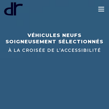
Skip
to
Menu
content
MODÈLES
ASSISTANCE
POINTS DE VENTE
VÉHICULES NEUFS
SOIGNEUSEMENT SÉLECTIONNÉS
FINANCEMENT
CONTACTS
À LA CROISÉE DE L’INNOVATION, DU
DESIGN ET DE L’ACCESSIBILITÉ